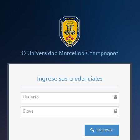
© Universidad Marcelino Champagnat
Ingrese sus credenciales
Ingresar